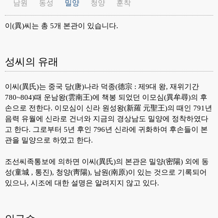
남원
동성
밀양
청양
훈착
이(異)씨는 총 5개 본관이 있습니다.
성씨의 유래
이씨(異氏)는 중국 당(唐)나라 덕종(德宗 : 제9대 왕, 재위기간
780~804)때 운남왕(雲南王)에 책봉 되었던 이모심(異牟尋)의 후
손으로 전한다. 이모심이 신라 원성왕(新羅 元聖王)의 때인 791년
음력 유월에 신라로 건너와 지금의 경상남도 밀양에 정착하였다
고 한다. 그로부터 5년 후인 796년 신라에 귀화하여 후손들이 본
관을 밀양으로 하였고 한다.
조선씨족통보에 의하면 이씨(異氏)의 본관은 밀양(密陽) 외에 동
성(童城 , 통진), 청양(靑陽), 남원(南原)이 있는 것으로 기록되어
있으나, 시조에 대한 설명은 알려지지 않고 있다.