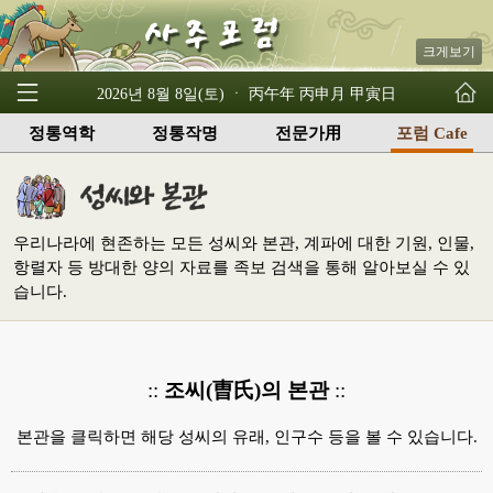
크게보기
2026년 8월 8일(토) ㆍ 丙午年 丙申月 甲寅日
정통역학
정통작명
전문가用
포럼 Cafe
우리나라에 현존하는 모든 성씨와 본관, 계파에 대한 기원, 인물,
항렬자 등 방대한 양의 자료를 족보 검색을 통해 알아보실 수 있
습니다.
::
조씨(曺氏)의 본관
::
본관을 클릭하면 해당 성씨의 유래, 인구수 등을 볼 수 있습니다.