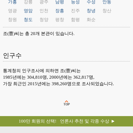
가흥
강릉
광주
남평
능성
수성
안동
영광
영암
인천
장흥
진주
창녕
창산
창원
청도
청양
평창
함평
화순
조(曺)씨는 총 20개 본관이 있습니다.
인구수
통계청의 인구조사에 의하면 조(曺)씨는
1985년에는 304,810명, 2000년에는 362,817명,
가장 최근인 2015년에는 398,260명으로 조사되었습니다.
100만 회원의 선택! 언론사 추천 및 각종 수상