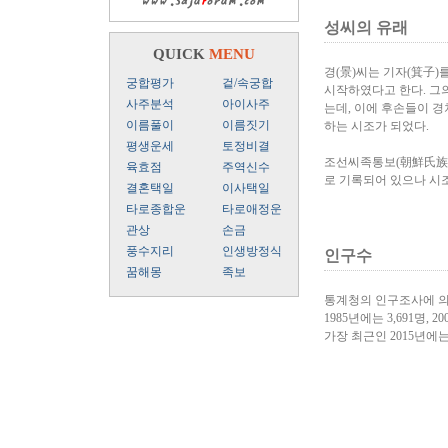
성씨의 유래
QUICK
MENU
경(景)씨는 기자(箕子
궁합평가
겉/속궁합
시작하였다고 한다. 그
사주분석
아이사주
는데, 이에 후손들이 경
이름풀이
이름짓기
하는 시조가 되었다.
평생운세
토정비결
조선씨족통보(朝鮮氏族統譜
육효점
주역신수
로 기록되어 있으나 시조
결혼택일
이사택일
타로종합운
타로애정운
관상
손금
풍수지리
인생방정식
인구수
꿈해몽
족보
통계청의 인구조사에 의
1985년에는 3,691명, 20
가장 최근인 2015년에는