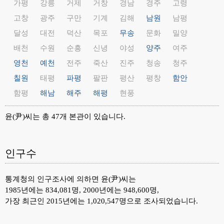
가평
강릉
거제
거창
경남
경주
고령
고창
광주
구만
기계
김해
남원
남평
달성
대전
덕산
목포
무송
문화
밀양
배천
수원
순흥
신녕
야성
양주
여주
영천
예천
전주
죽산
진주
청송
청주
칠원
태평
파평
팔판
평산
평창
함안
함평
해남
해주
해평
현풍
윤(尹)씨는 총 47개 본관이 있습니다.
인구수
통계청의 인구조사에 의하면 윤(尹)씨는
1985년에는 834,081명, 2000년에는 948,600명,
가장 최근인 2015년에는 1,020,547명으로 조사되었습니다.