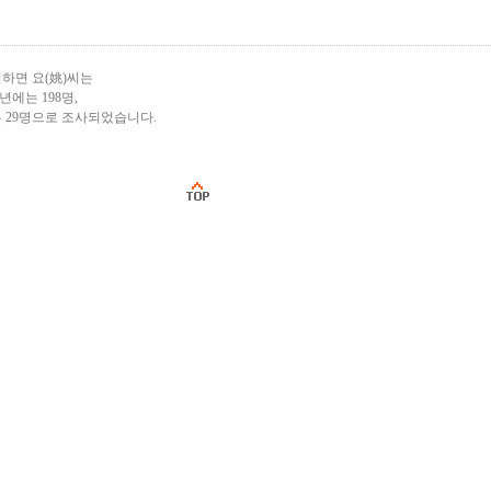
하면 요(姚)씨는
0년에는 198명,
는 29명으로 조사되었습니다.