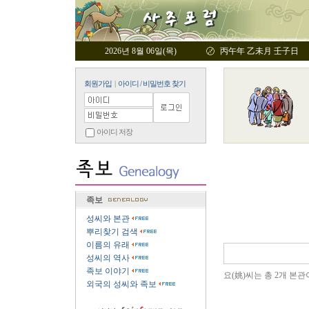
2026년 8월 06일(목)
丙午年 乙未月 壬子日
회원가입
|
아이디 / 비밀번호 찾기
아이디 저장
족보
성씨와 본관
뿌리찾기 검색
이름의 유래
성씨의 역사
족보 이야기
요(姚)씨는 총 2개 본관
외국의 성씨와 족보