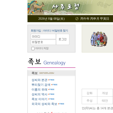
2026년 8월 08일(토)
丙午年 丙申月 甲寅日
회원가입
|
아이디 / 비밀번호 찾기
아이디 저장
족보
성씨와 본관
뿌리찾기 검색
이름의 유래
강화
개성
성씨의 역사
족보 이야기
주성
태안
외국의 성씨와 족보
인(印)씨는 총 14개 본