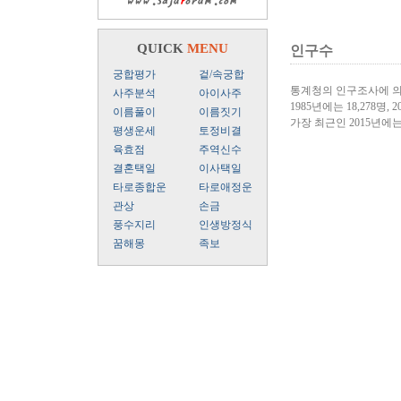
QUICK
MENU
인구수
궁합평가
겉/속궁합
통계청의 인구조사에 의
사주분석
아이사주
1985년에는 18,278명, 2
이름풀이
이름짓기
가장 최근인 2015년에는
평생운세
토정비결
육효점
주역신수
결혼택일
이사택일
타로종합운
타로애정운
관상
손금
풍수지리
인생방정식
꿈해몽
족보