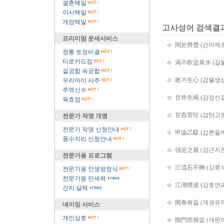
결혼택일
이사택일
개업택일
고사성어 검색결
프리미엄 운세서비스
⊙ 間於齊楚 (간어제초
정통 토정비결
타로카드점
⊙ 渴不飮盜泉水 (갈
겉궁합 속궁합
⊙ 敢不生心 (감불생심
우리아이 사주
주역신수
⊙ 甘井先竭 (감정선갈
육효점
⊙ 甘呑苦吐 (감탄고토
전문가 작명 개명
전문가 작명 신청안내
⊙ 甲論乙駁 (갑론을박
풍수지리 신청안내
⊙ 强近之親 (강근지친
전문가용 프로그램
⊙ 江流石不轉 (강류
전문가용 인생방정식
전문가용 만세력
⊙ 江湖煙波 (강호연파
간지 달력
⊙ 開卷有益 (개권유익
네이밍 서비스
개인상호
⊙ 開門而揖盜 (개문