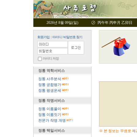
2026년 8월 09일(일)
丙午年 丙申月 乙卯日
회원가입
|
아이디 / 비밀번호 찾기
아이디 저장
정통 역학서비스
정통 사주분석
정통 궁합평가
정통 평생운세
정통 작명서비스
정통 이름풀이
정통 이름짓기
전문가 작명 개명
정통 택일서비스
※ 본 정보는 무료로 제