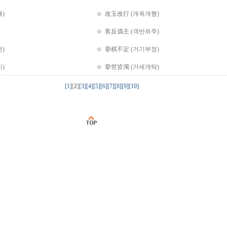
)
⊙ 改玉改行 (개옥개행)
⊙ 客反僞主 (객반위주)
)
⊙ 擧棋不定 (거기부정)
)
⊙ 擧世皆濁 (거세개탁)
[1]
[
2
]
[3]
[4]
[5]
[6]
[7]
[8]
[9]
[10]