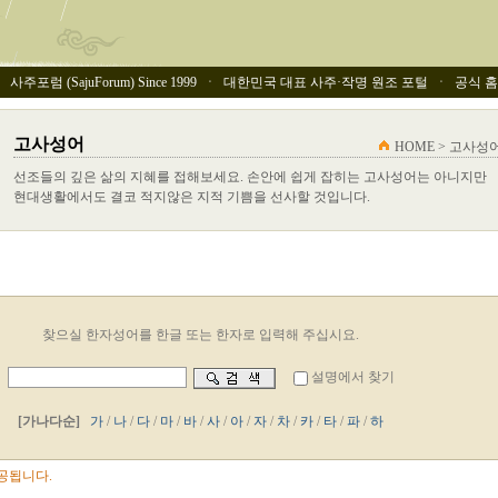
사주포럼 (SajuForum) Since 1999 ㆍ 대한민국 대표 사주·작명 원조 포털 ㆍ 공식 홈페이
고사성어
HOME > 고사성
선조들의 깊은 삶의 지혜를 접해보세요. 손안에 쉽게 잡히는 고사성어는 아니지만
현대생활에서도 결코 적지않은 지적 기쁨을 선사할 것입니다.
찾으실 한자성어를 한글 또는 한자로 입력해 주십시요.
설명에서 찾기
[가나다순]
가
/
나
/
다
/
마
/
바
/
사
/
아
/
자
/
차
/
카
/
타
/
파
/
하
공됩니다.