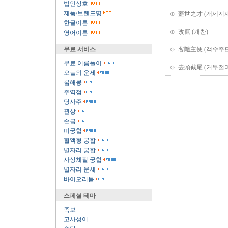
법인상호
제품/브랜드명
⊙ 蓋世之才 (개세지재
한글이름
⊙ 改竄 (개찬)
영어이름
⊙ 客隨主便 (객수주편
무료 서비스
무료 이름풀이
⊙ 去頭截尾 (거두절미
오늘의 운세
꿈해몽
주역점
당사주
관상
손금
띠궁합
혈액형 궁합
별자리 궁합
사상체질 궁합
별자리 운세
바이오리듬
스페셜 테마
족보
고사성어