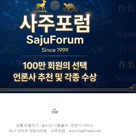
정통 이름짓기 / 실시간 이름풀이 / 전문가 서비스
No.1 인터넷 작명사이트ㆍ사주포럼ㆍwww.SajuForum.com