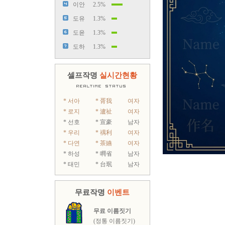
이안
2.5%
도유
1.3%
도윤
1.3%
도하
1.3%
셀프작명
실시간현황
* 서아
* 胥我
여자
* 로지
* 瀘祉
여자
* 선호
* 宣豪
남자
* 우리
* 禑利
여자
* 다연
* 茶嬿
여자
* 하성
* 㗿省
남자
* 태민
* 台珉
남자
* 시호
* 始澔
남자
* 이수
* 而洙
남자
무료작명
이벤트
* 유준
* 維俊
남자
* 호서
* 鎬瑞
남자
무료 이름짓기
* 준서
* 准序
남자
(정통 이름짓기)
* 선우
* 鮮瑀
남자