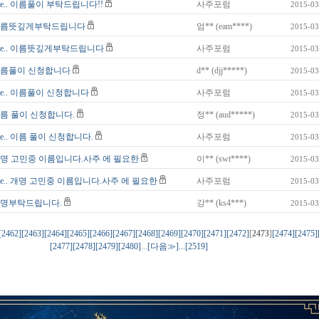
e.. 이름풀이 부탁드립니다!!
사주포럼
2015-03
름뜻깊게부탁드립니다
엄** (eam****)
2015-03
Re.. 이름뜻깊게부탁드립니다
사주포럼
2015-03
름풀이 신청합니다
d** (djj*****)
2015-03
Re.. 이름풀이 신청합니다
사주포럼
2015-03
름 풀이 신청합니다.
정** (aud*****)
2015-03
e.. 이름 풀이 신청합니다.
사주포럼
2015-03
명 고민중 이름입니다.사주 에 필요한
이** (swt****)
2015-03
Re.. 개명 고민중 이름입니다.사주 에 필요한
사주포럼
2015-03
명부탁드립니다.
강** (ks4***)
2015-03
[2462]
[2463]
[2464]
[2465]
[2466]
[2467]
[2468]
[2469]
[2470]
[2471]
[2472]
[
2473
]
[2474]
[2475]
[2477]
[2478]
[2479]
[2480]
...
[다음≫]...
[2519]