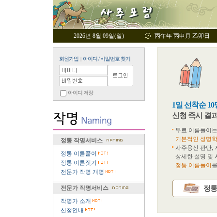
2026년 8월 09일(일)
丙午年 丙申月 乙卯日
회원가입
|
아이디 / 비밀번호 찾기
아이디 저장
1일 선착순 10
신청 즉시 결과
무료 이름풀이는 
기본적인 성명학
정통 작명서비스
사주용신 판단, 
정통 이름풀이
상세한 설명 및
정통 이름짓기
정통 이름풀이
를
전문가 작명 개명
전문가 작명서비스
정통
작명가 소개
신청안내