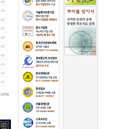
-16
-15
-15
-15
-15
-15
-15
-15
-15
-15
[2476]