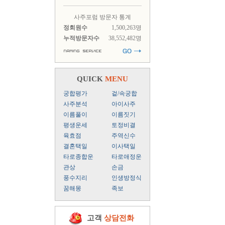
* 태오
* 兌澳
남자
사주포럼 방문자 통계
* 시아
* 諟阿
여자
정회원수
1,500,263명
* 서은
* 序殷
여자
누적방문자수
38,552,482명
* 우진
* 宇鎭
남자
* 유하
* 有賀
여자
* 유준
* 瑜浚
남자
* 이안
* 吏妟
남자
QUICK
MENU
* 소은
* 瀟殷
여자
궁합평가
겉/속궁합
* 리원
* 利源
여자
사주분석
아이사주
* 리원
* 利源
여자
이름풀이
이름짓기
* 서하
* 抒河
여자
평생운세
토정비결
* 유준
* 裕准
남자
육효점
주역신수
* 수진
* 洙瑨
여자
결혼택일
이사택일
* 도유
* 道琟
남자
타로종합운
타로애정운
* 리윤
* 莉潤
여자
관상
손금
* 이준
* 利浚
남자
풍수지리
인생방정식
* 이안
* 理安
남자
꿈해몽
족보
* 태은
* 台恩
여자
* 유주
* 洧鑄
여자
* 수호
* 琇淏
남자
고객
상담전화
* 이우
* 怡佑
여자