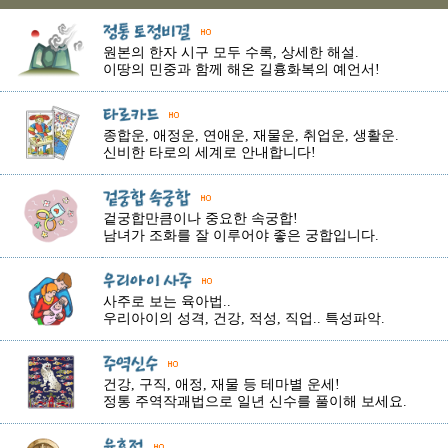
원본의 한자 시구 모두 수록, 상세한 해설.
이땅의 민중과 함께 해온 길흉화복의 예언서!
종합운, 애정운, 연애운, 재물운, 취업운, 생활운.
신비한 타로의 세계로 안내합니다!
겉궁합만큼이나 중요한 속궁합!
남녀가 조화를 잘 이루어야 좋은 궁합입니다.
사주로 보는 육아법..
우리아이의 성격, 건강, 적성, 직업.. 특성파악.
건강, 구직, 애정, 재물 등 테마별 운세!
정통 주역작괘법으로 일년 신수를 풀이해 보세요.