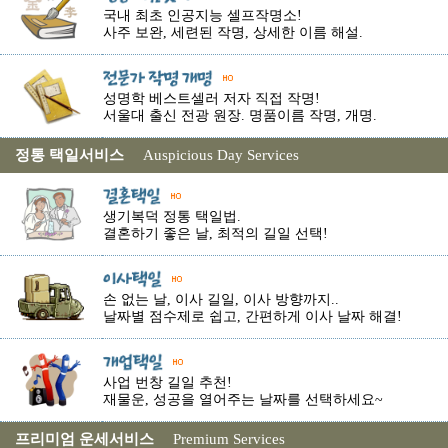
국내 최초 인공지능 셀프작명소!
사주 보완, 세련된 작명, 상세한 이름 해설.
성명학 베스트셀러 저자 직접 작명!
서울대 출신 전광 원장. 명품이름 작명, 개명.
정통 택일서비스
Auspicious Day Services
생기복덕 정통 택일법.
결혼하기 좋은 날, 최적의 길일 선택!
손 없는 날, 이사 길일, 이사 방향까지..
날짜별 점수제로 쉽고, 간편하게 이사 날짜 해결!
사업 번창 길일 추천!
재물운, 성공을 열어주는 날짜를 선택하세요~
프리미엄 운세서비스
Premium Services