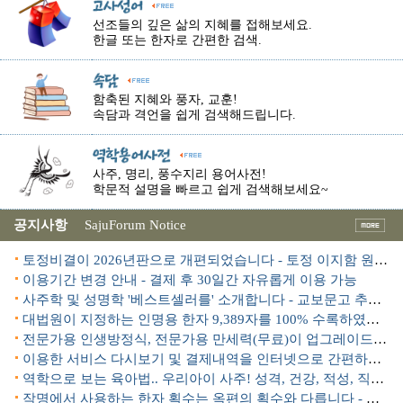
선조들의 깊은 삶의 지혜를 접해보세요.
한글 또는 한자로 간편한 검색.
함축된 지혜와 풍자, 교훈!
속담과 격언을 쉽게 검색해드립니다.
사주, 명리, 풍수지리 용어사전!
학문적 설명을 빠르고 쉽게 검색해보세요~
공지사항
SajuForum Notice
토정비결이 2026년판으로 개편되었습니다 - 토정 이지함 원본 수록
이용기간 변경 안내 - 결제 후 30일간 자유롭게 이용 가능
사주학 및 성명학 '베스트셀러를' 소개합니다 - 교보문고 추천도서!
대법원이 지정하는 인명용 한자 9,389자를 100% 수록하였습니다.
전문가용 인생방정식, 전문가용 만세력(무료)이 업그레이드 되었습니다.
이용한 서비스 다시보기 및 결제내역을 인터넷으로 간편하게 조회할 수 있습니다.
역학으로 보는 육아법.. 우리아이 사주! 성격, 건강, 적성, 직업..
작명에서 사용하는 한자 획수는 옥편의 획수와 다릅니다 - 변획수(변형부수)