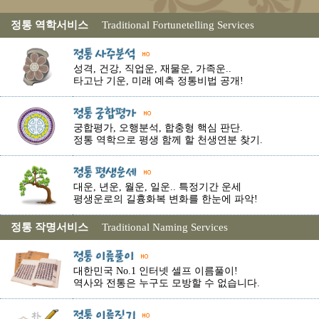
정통 역학서비스
Traditional Fortunetelling Services
성격, 건강, 직업운, 재물운, 가족운..
타고난 기운, 미래 예측 정통비법 공개!
궁합평가, 오행분석, 합충형 핵심 판단.
정통 역학으로 평생 함께 할 천생연분 찾기.
대운, 년운, 월운, 일운.. 특정기간 운세
평생운로의 길흉화복 변화를 한눈에 파악!
정통 작명서비스
Traditional Naming Services
대한민국 No.1 인터넷 셀프 이름풀이!
역사와 전통은 누구도 모방할 수 없습니다.