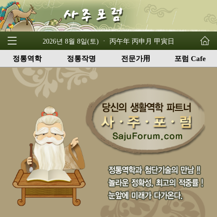
2026년 8월 8일(토) ㆍ 丙午年 丙申月 甲寅日
정통역학
정통작명
전문가用
포럼 Cafe