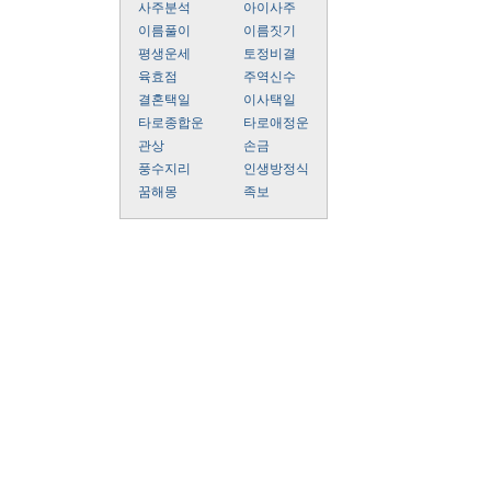
사주분석
아이사주
이름풀이
이름짓기
평생운세
토정비결
육효점
주역신수
결혼택일
이사택일
타로종합운
타로애정운
관상
손금
풍수지리
인생방정식
꿈해몽
족보