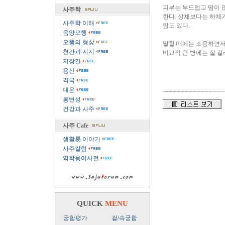
피부는 부드럽고 땀이 많
사주학
한다. 상체보다는 하체가
사주학 이해
람도 있다.
음양오행
오행의 형상
말할 때에는 조용하면서
천간과 지지
비교적 큰 병에는 잘 걸
지장간
용신
격국
대운
통변성
건강과 사주
사주 Cafe
생활易 이야기
사주칼럼
역학용어사전
QUICK
MENU
궁합평가
겉/속궁합