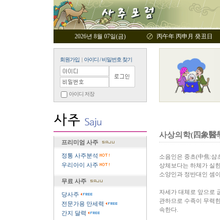
2026년 8월 07일(금)
丙午年 丙申月 癸丑日
회원가입
|
아이디 / 비밀번호 찾기
아이디 저장
사상의학(四象醫學) 
프리미엄 사주
정통 사주분석
소음인은 중초(中焦:삼
우리아이 사주
상체보다는 하체가 실한 
소양인과 정반대인 셈이
무료 사주
자세가 대체로 앞으로 굽
당사주
관하므로 수족이 무력한 
전문가용 만세력
속한다.
간지 달력