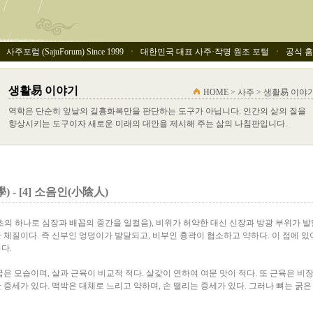
사주포럼 (SajuForum) Since 1999 ㆍ 대한민국 대표 사주·작명 원조 포털 ㆍ 공식 홈페이
생활易 이야기
HOME > 사주 > 생활易 이야
역학은 단순히 앞날의 길흉화복만을 판단하는 도구가 아닙니다. 인간의 삶의 질을
향상시키는 도구이자 새로운 미래의 대안을 제시해 주는 삶의 나침판입니다.
- [4] 소음인(小陰人)
초의 하나로 심장과 배꼽의 중간을 일컬음), 비위가 허약한 대신 신장과 방광 부위가 
체질이다. 즉 신부인 엉덩이가 발달되고, 비부인 흉곽이 협소하고 약하다. 이 점에 
다.
은 모습이며, 살과 근육이 비교적 적다. 살갗이 연하여 여문 맛이 적다. 또 근육은 비장
증세가 있다. 맥박은 대체로 느리고 약하며, 손 떨리는 증세가 있다. 그러나 뼈는 굵은