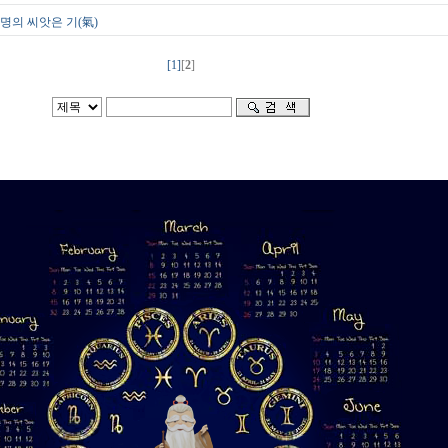
명의 씨앗은 기(氣)
[1]
[
2
]