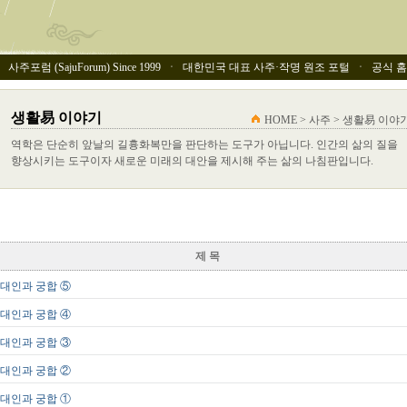
사주포럼 (SajuForum) Since 1999 ㆍ 대한민국 대표 사주·작명 원조 포털 ㆍ 공식 홈페이
생활易 이야기
HOME > 사주 > 생활易 이야
역학은 단순히 앞날의 길흉화복만을 판단하는 도구가 아닙니다. 인간의 삶의 질을
향상시키는 도구이자 새로운 미래의 대안을 제시해 주는 삶의 나침판입니다.
제 목
대인과 궁합 ⑤
대인과 궁합 ④
대인과 궁합 ③
대인과 궁합 ②
대인과 궁합 ①