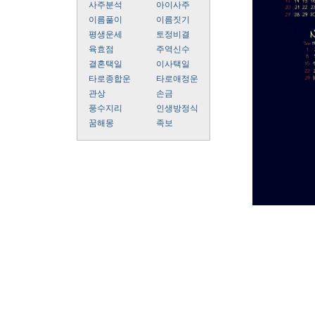
사주분석
아이사주
이름풀이
이름짓기
평생운세
토정비결
육효점
주역신수
결혼택일
이사택일
타로종합운
타로애정운
관상
손금
풍수지리
인생방정식
꿈해몽
족보