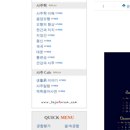
사주학
1
▷
운
사주학 이해
음양오행
오행의 형상
천간과 지지
지장간
용신
격국
대운
통변성
건강과 사주
사주 Cafe
생활易 이야기
사주칼럼
역학용어사전
QUICK
MENU
궁합평가
겉/속궁합