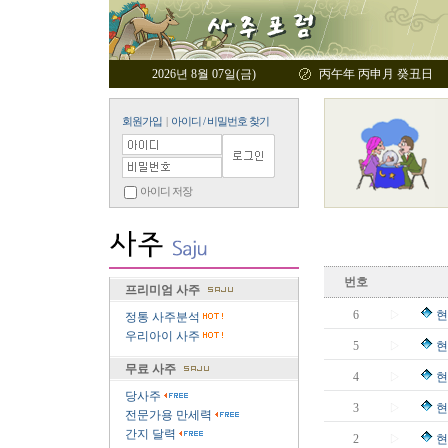
2026년 8월 07일(금)
丙午年 丙申月 癸丑日
회원가입
|
아이디 / 비밀번호 찾기
아이디 저장
번호
프리미엄 사주
6
▷
현
정통 사주분석
우리아이 사주
5
▷
현
무료 사주
4
▷
현
당사주
3
▷
현
전문가용 만세력
간지 달력
2
▷
현